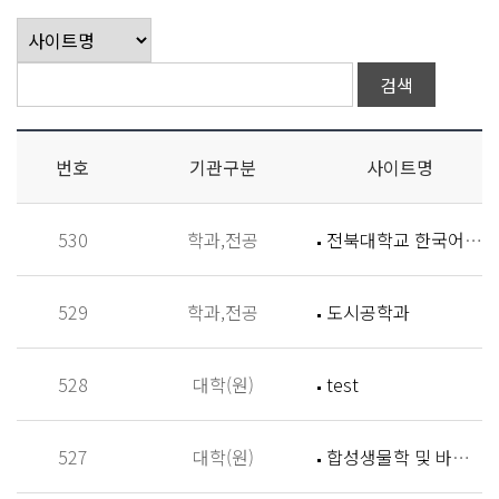
번호
기관구분
사이트명
530
학과,전공
전북대학교 한국어학과
529
학과,전공
도시공학과
528
대학(원)
test
527
대학(원)
합성생물학 및 바이오신소재개발 연구실 (Synthetic Biology and Biomaterials Lab,SBBL)