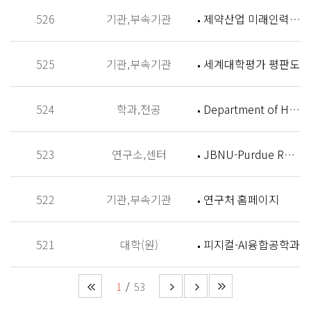
526
기관,부속기관
제약산업 미래인력 양성센터 홈페이지
525
기관,부속기관
세계대학평가 평판도
524
학과,전공
Department of History
523
연구소,센터
JBNU-Purdue Research Institute (JPRI)
522
기관,부속기관
연구처 홈페이지
521
대학(원)
피지컬-AI융합공학과
1
53